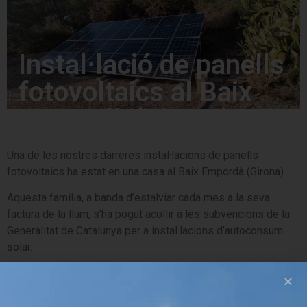
Instal·lació de panells
fotovoltaics al Baix
Empordà (Girona)
Una de les nostres darreres instal·lacions de panells
fotovoltaics ha estat en una casa al Baix Empordà (Girona).
Aquesta familia, a banda d’estalviar cada mes a la seva
factura de la llum, s’ha pogut acollir a les subvencions de la
Generalitat de Catalunya per a instal·lacions d’autoconsum
solar.
Resum de la instal·lació