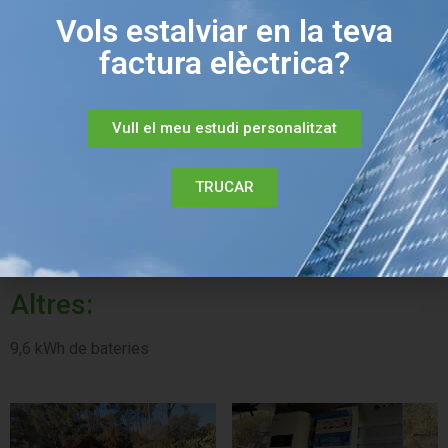
Localització:
Vols estalviar en la teva
factura elèctrica?
Baix Empordà (Girona)
Nº de panells:
Vull el meu estudi personalitzat​
14 Paneles solares de 4,55kW
TRUCAR
Potència total:
6,37kw
Altres:
9,6 kWh de bateries